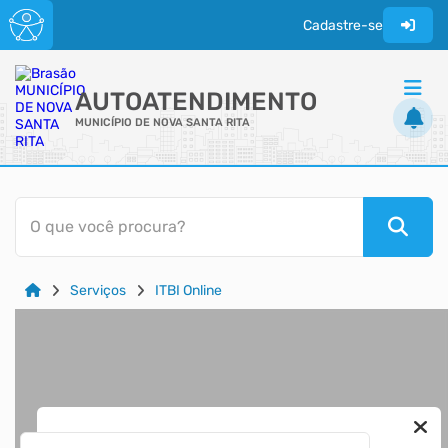
Cadastre-se
AUTOATENDIMENTO
MUNICÍPIO DE NOVA SANTA RITA
ACESSO RÁPIDO
O que você procura?
Acessibilidade
Cidadão
Serviços
ITBI Online
Diário Oficial
Transparência