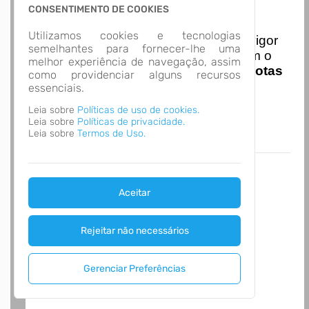
CONSENTIMENTO DE COOKIES
Nota Nacional
Utilizamos cookies e tecnologias
I
niciando em
01/01/2026
entra em vigor
semelhantes para fornecer-lhe uma
a obrigatoriedade de integração com o
melhor experiência de navegação, assim
Ambiente de Dados Nacional das
Notas
como providenciar alguns recursos
de Serviço Eletrônicas
com isso
essenciais.
entraram em vigor
novas regras,
Leia sobre
Políticas de uso de cookies.
acesse o link abaixo e saiba mais.
Leia sobre
Políticas de privacidade.
Autoatendimento - MUNICÍPIO DE NOVA
Leia sobre
Termos de Uso.
SANTA RITA
Aceitar
Rejeitar não necessários
Gerenciar Preferências