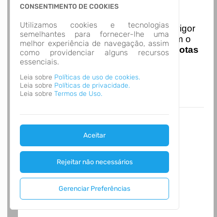
CONSENTIMENTO DE COOKIES
Nota Nacional
Utilizamos cookies e tecnologias
I
niciando em
01/01/2026
entra em vigor
semelhantes para fornecer-lhe uma
a obrigatoriedade de integração com o
melhor experiência de navegação, assim
Ambiente de Dados Nacional das
Notas
como providenciar alguns recursos
de Serviço Eletrônicas
com isso
essenciais.
entraram em vigor
novas regras,
Leia sobre
Políticas de uso de cookies.
acesse o link abaixo e saiba mais.
Leia sobre
Políticas de privacidade.
Autoatendimento - MUNICÍPIO DE NOVA
Leia sobre
Termos de Uso.
SANTA RITA
Aceitar
Rejeitar não necessários
Gerenciar Preferências