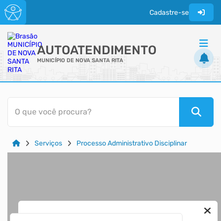
Cadastre-se
AUTOATENDIMENTO
MUNICÍPIO DE NOVA SANTA RITA
ACESSO RÁPIDO
O que você procura?
Acessibilidade
Cidadão
Serviços
Processo Administrativo Disciplinar
Diário Oficial
Transparência