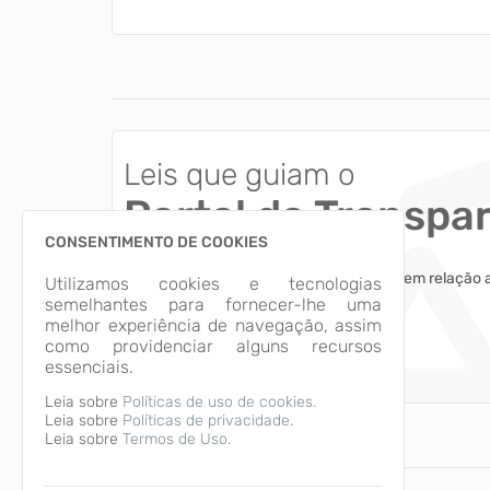
Leis que guiam o
Portal da Transpa
CONSENTIMENTO DE COOKIES
Esclareça dúvidas comuns dos usuários em relação 
Utilizamos cookies e tecnologias
das informações apresentadas.
semelhantes para fornecer-lhe uma
melhor experiência de navegação, assim
como providenciar alguns recursos
Acessar
essenciais.
Leia sobre
Políticas de uso de cookies.
Leia sobre
Políticas de privacidade.
Leia sobre
Termos de Uso.