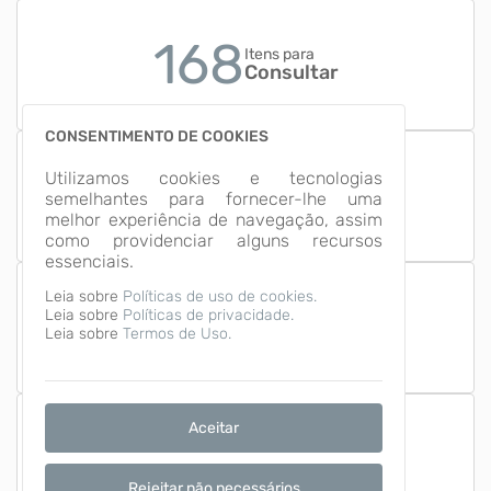
168
Itens para
Consultar
CONSENTIMENTO DE COOKIES
18
Utilizamos cookies e tecnologias
Grupos de
semelhantes para fornecer-lhe uma
Informação
melhor experiência de navegação, assim
como providenciar alguns recursos
essenciais.
Leia sobre
Políticas de uso de cookies.
Leia sobre
Políticas de privacidade.
Número de Acessos
1,672,169
Leia sobre
Termos de Uso.
Aceitar
Última Atualização
06/08/2026
Rejeitar não necessários