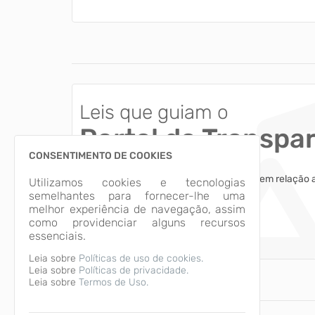
Leis que guiam o
Portal da Transpa
CONSENTIMENTO DE COOKIES
Esclareça dúvidas comuns dos usuários em relação 
Utilizamos cookies e tecnologias
das informações apresentadas.
semelhantes para fornecer-lhe uma
melhor experiência de navegação, assim
como providenciar alguns recursos
Acessar
essenciais.
Leia sobre
Políticas de uso de cookies.
Leia sobre
Políticas de privacidade.
Leia sobre
Termos de Uso.