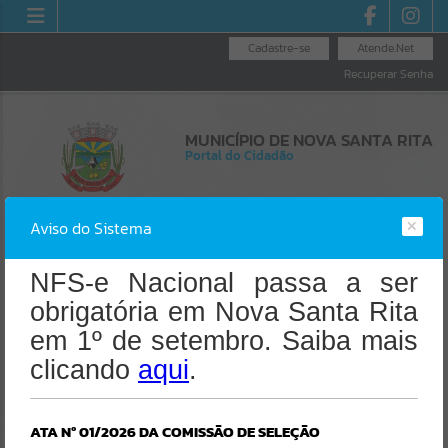
Cadastre-se
Atende.Net
Recuperar Senha
MUNICÍPIO DE NOVA SANTA RITA
Portal do Cidadão
Aviso do Sistema
NFS-e Nacional passa a ser
obrigatória em Nova Santa Rita
Resultados para
""
Erro
em 1º de setembro. Saiba mais
SISTEMA
clicando
Portais
aqui
.
Gerenciamento do Sistema
CÓDIGO DA MENSAGEM:
EST-000040
Por favor, aguarde...
Ocorreu um erro de script:
ATA Nº 01/2026 DA COMISSÃO DE SELEÇÃO
Uncaught SyntaxError: Unexpected token '('
NOTÍCIAS