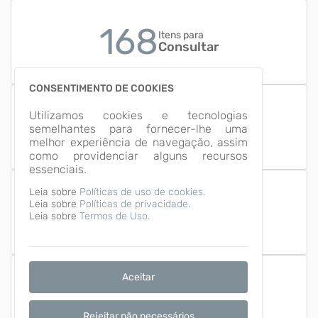
168
Itens para
Consultar
CONSENTIMENTO DE COOKIES
18
Utilizamos cookies e tecnologias
Grupos de
semelhantes para fornecer-lhe uma
Informação
melhor experiência de navegação, assim
como providenciar alguns recursos
essenciais.
Leia sobre
Políticas de uso de cookies.
Leia sobre
Políticas de privacidade.
Número de Acessos
1,673,213
Leia sobre
Termos de Uso.
Aceitar
Última Atualização
07/08/2026
Rejeitar não necessários