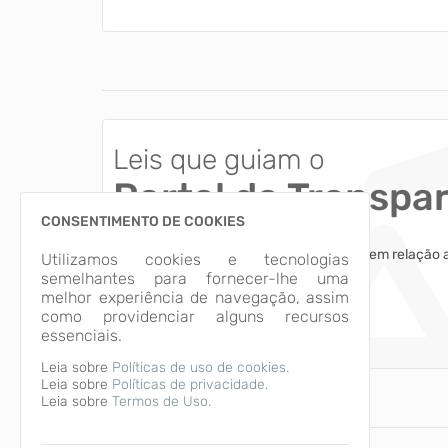
Leis que guiam o
Portal da Transpa
CONSENTIMENTO DE COOKIES
Esclareça dúvidas comuns dos usuários em relação 
Utilizamos cookies e tecnologias
das informações apresentadas.
semelhantes para fornecer-lhe uma
melhor experiência de navegação, assim
como providenciar alguns recursos
Acessar
essenciais.
Leia sobre
Políticas de uso de cookies.
Leia sobre
Políticas de privacidade.
Leia sobre
Termos de Uso.