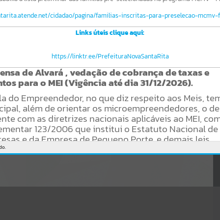
CÓDIGO DA MENSAGEM:
EST-000040
Ocorreu um erro de script:
ntarita.atende.net/cidadao/pagina/familias-inscritas-para-preselecao-mcmv-
Uncaught SyntaxError: Unexpected token '('
https://novasantarita.atende.net/https:/novasantarita.atende.net/cidad
Links úteis clique aqui:
ao/pagina/edital-conselho-municipal-de-saude-
2021/autoatendimento/servicos/autoatendimento/servicos/static/bu
https://linktr.ee/PrefeituraNovaSantaRita
ndle/wpo_index_2_base_l2_portal_editores_sync_b14adb9dfd3e914
8e70a270bbdc5d3f1.js?v=7c0fcaaa:47
ensa de Alvará , vedação de cobrança de taxas e
Verificar Mais Detalhes
os para o MEI (Vigência até dia 31/12/2026).
OK
la do Empreendedor, no que diz respeito aos Meis, t
cipal, além de orientar os microempreendedores, o de
nte com as diretrizes nacionais aplicáveis ao MEI, co
ementar 123/2006 que institui o Estatuto Nacional de
esas e da Empresa de Pequeno Porte, e demais leis
.
do.
mações clicar no link abaixo
ntarita.atende.net/cidadao/pagina/dispensa-de-alvara-vedacao-de-cobranca-
para-o-mei
NOTIFICAÇÃO
DE
REURB
Nº
01/2026.
E
NOVA
SANTA
RITA-RS,
tendo em vista o que dispõe o artigo 20 da Lei Feder