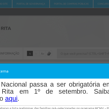
O SITE
PORTAL DE GOVERNANÇA
PORTAL DE COMPRAS PÚBLICAS
CONCURSO
 RITA
 INFORMAÇÃO
A
A
-
A
+
 INFORMAÇÃO
stema
Por favor, aguarde...
Nacional passa a ser obrigatória 
 Rita em 1º de setembro. Saib
Erro
do
aqui
.
SISTEMA
Gerenciamento do Sistema
k abaixo a lista preliminar das famílias pré-selecionadas no programa MCMV - 