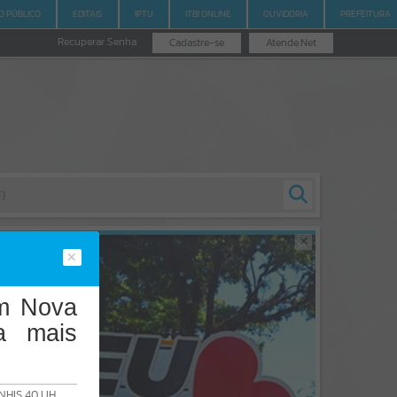
 PÚBLICO
EDITAIS
IPTU
ITBI ONLINE
OUVIDORIA
PREFEITURA
Recuperar Senha
Cadastre-se
Atende.Net
em Nova
a mais
FNHIS 40 UH