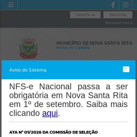
Cadastre-se
Atende.Net
Recuperar Senha
MUNICÍPIO DE NOVA SANTA RITA
Portal do Cidadão
Aviso do Sistema
NFS-e Nacional passa a ser
obrigatória em Nova Santa Rita
Resultados para
""
Erro
em 1º de setembro. Saiba mais
SISTEMA
Gerenciamento do Sistema
clicando
Portais
aqui
.
CÓDIGO DA MENSAGEM:
EST-000040
Por favor, aguarde...
Ocorreu um erro de script:
Uncaught SyntaxError: Unexpected token '('
ATA Nº 01/2026 DA COMISSÃO DE SELEÇÃO
https://novasantarita.atende.net/https:/novasantarita.atende.net/cida
NOTÍCIAS