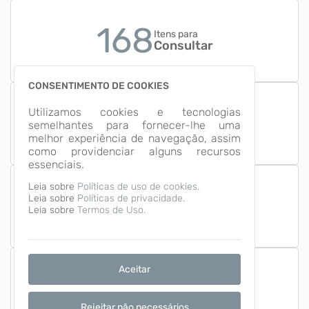
168
Itens para
Consultar
CONSENTIMENTO DE COOKIES
18
Utilizamos cookies e tecnologias
Grupos de
semelhantes para fornecer-lhe uma
Informação
melhor experiência de navegação, assim
como providenciar alguns recursos
essenciais.
Leia sobre
Políticas de uso de cookies.
Leia sobre
Políticas de privacidade.
Número de Acessos
1,673,175
Leia sobre
Termos de Uso.
Aceitar
Última Atualização
07/08/2026
Rejeitar não necessários