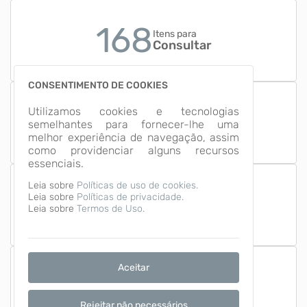
168
Itens para
Consultar
CONSENTIMENTO DE COOKIES
18
Utilizamos cookies e tecnologias
Grupos de
semelhantes para fornecer-lhe uma
Informação
melhor experiência de navegação, assim
como providenciar alguns recursos
essenciais.
Leia sobre
Políticas de uso de cookies.
Leia sobre
Políticas de privacidade.
Número de Acessos
1,673,423
Leia sobre
Termos de Uso.
Aceitar
Última Atualização
09/08/2026
Rejeitar não necessários