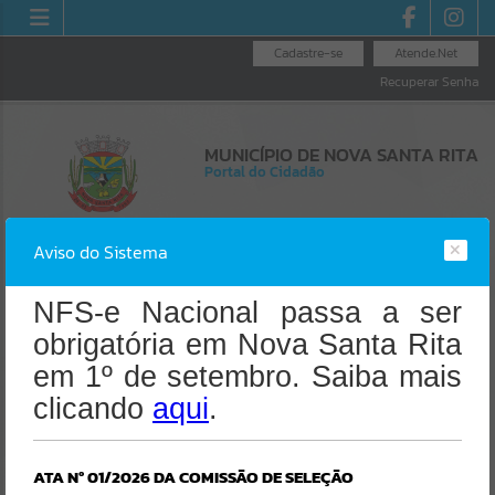
Cadastre-se
Atende.Net
Recuperar Senha
MUNICÍPIO DE NOVA SANTA RITA
Portal do Cidadão
Aviso do Sistema
NFS-e Nacional passa a ser
obrigatória em Nova Santa Rita
Resultados para
""
Erro
em 1º de setembro. Saiba mais
SISTEMA
clicando
Portais
aqui
.
Gerenciamento do Sistema
CÓDIGO DA MENSAGEM:
EST-000040
Por favor, aguarde...
Ocorreu um erro de script:
ATA Nº 01/2026 DA COMISSÃO DE SELEÇÃO
Uncaught SyntaxError: Unexpected token '('
NOTÍCIAS