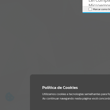
Microempr
Marcar como li
para mais infor
https://novasa
emolumentos-
EDITAL
DE
o
MUNICÍPIO
D
da Lei Munici
INTERESSADOS,
DE INTERESSE S
situado sobre a
neste Municípi
O edital comple
Política de Cookies
https://novasa
Utilizamos cookies e tecnologias semelhantes para f
Ao continuar navegando nesta página você concor