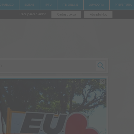
 PÚBLICO
EDITAIS
IPTU
ITBI ONLINE
OUVIDORIA
PREFEITURA
Recuperar Senha
Cadastre-se
Atende.Net