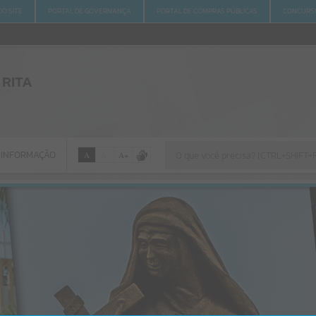
O SITE
PORTAL DE GOVERNANÇA
PORTAL DE COMPRAS PÚBLICAS
CONCURSO
 RITA
 INFORMAÇÃO
A
A
-
A
+
 INFORMAÇÃO
Por favor, aguarde...