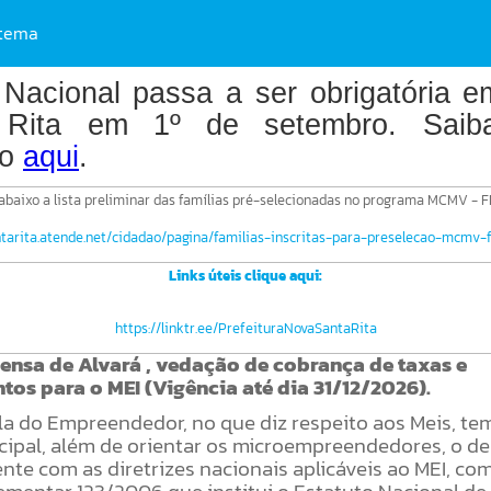
stema
Nacional passa a ser obrigatória 
 Rita em 1º de setembro. Saib
do
aqui
.
k abaixo a lista preliminar das famílias pré-selecionadas no programa MCMV - 
ntarita.atende.net/cidadao/pagina/familias-inscritas-para-preselecao-mcmv-
Links úteis clique aqui:
https://linktr.ee/PrefeituraNovaSantaRita
ensa de Alvará , vedação de cobrança de taxas e
os para o MEI (Vigência até dia 31/12/2026).
la do Empreendedor, no que diz respeito aos Meis, t
cipal, além de orientar os microempreendedores, o de
nte com as diretrizes nacionais aplicáveis ao MEI, co
ementar 123/2006 que institui o Estatuto Nacional de