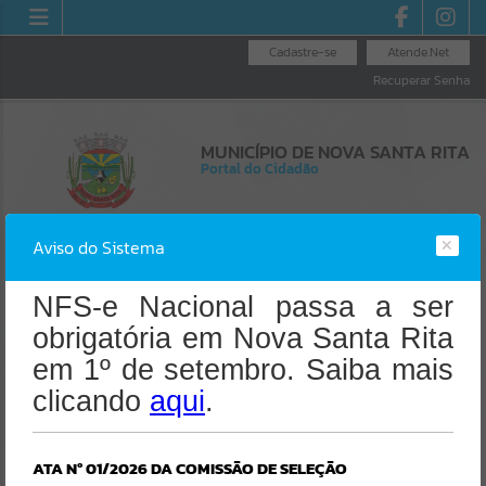
Cadastre-se
Atende.Net
Recuperar Senha
MUNICÍPIO DE NOVA SANTA RITA
Portal do Cidadão
Aviso do Sistema
NFS-e Nacional passa a ser
obrigatória em Nova Santa Rita
Resultados para
""
Erro
em 1º de setembro. Saiba mais
SISTEMA
clicando
Portais
aqui
.
Gerenciamento do Sistema
CÓDIGO DA MENSAGEM:
EST-000040
Por favor, aguarde...
Ocorreu um erro de script:
ATA Nº 01/2026 DA COMISSÃO DE SELEÇÃO
Uncaught SyntaxError: Unexpected token '('
NOTÍCIAS